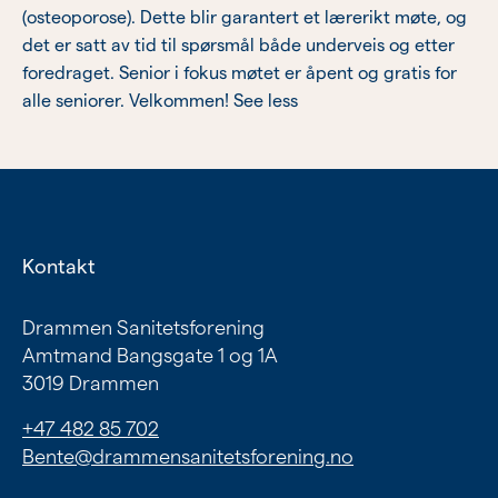
Sisterhood
(osteoporose). Dette blir garantert et lærerikt møte, og
det er satt av tid til spørsmål både underveis og etter
Eldre
foredraget. Senior i fokus møtet er åpent og gratis for
alle seniorer. Velkommen! See less
Om oss
Siste nytt
SPISFO
Kontakt
Drammen Sanitetsforening
Amtmand Bangsgate 1 og 1A
3019 Drammen
+47 482 85 702
Bente@drammensanitetsforening.no