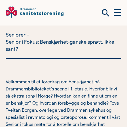
Meny
Søk
Seniorer
Vil du bli frivillig?
Om tilbudene våre
Senior i Fokus: Benskjørhet-ganske sprøtt, ikke
sant?
Bli medlem
Tilbudene våre
Velkommen til et foredrag om benskjørhet på
Bli frivillig?
Drammensbiblioteket`s scene i 1. etasje. Hvorfor blir vi
så ekstra sprø i Norge? Hvordan kan en finne ut om en
Omsorgsberedskap
er benskjør? Og hvordan forebygge og behandle? Tove
Tveitan Borgen, overlege ved Drammen sykehus og
Kvinnehelsehus
spesialist i revmatologi og osteoporose, kommer til vårt
Senior i fokus møte for å fortelle om benskjørhet