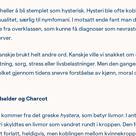
eller å bli stemplet som hysterisk. Hysteri ble ofte koble
sualitet, særlig til nymfomani. I motsatt ende fant man 
e fra overklassen, som kunne få diagnoser som nevraste
rver.
 kanskje brukt helt andre ord. Kanskje ville vi snakket om
tning, sorg, stress eller livsbelastninger. Men den gange
olket gjennom tidens snevre forståelse av kjønn, moral 
idsalder og Charcot
i kommer fra det greske
hystera
, som betyr livmor. I a
i skyldtes en livmor som vandret rundt i kroppen. Den 
rt forlatt, heldigvis, men koblingen mellom kvinnekropp