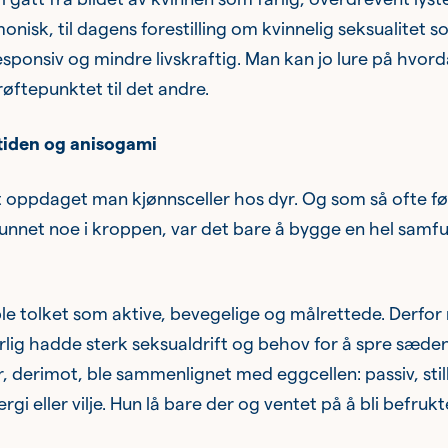
isk, til dagens forestilling om kvinnelig seksualitet 
esponsiv og mindre livskraftig. Man kan jo lure på hvor
røftepunktet til det andre.
tiden og anisogami
t oppdaget man kjønnsceller hos dyr. Og som så ofte f
unnet noe i kroppen, var det bare å bygge en hel samf
le tolket som aktive, bevegelige og målrettede. Derfo
lig hadde sterk seksualdrift og behov for å spre sæden
r, derimot, ble sammenlignet med eggcellen: passiv, sti
gi eller vilje. Hun lå bare der og ventet på å bli befrukt