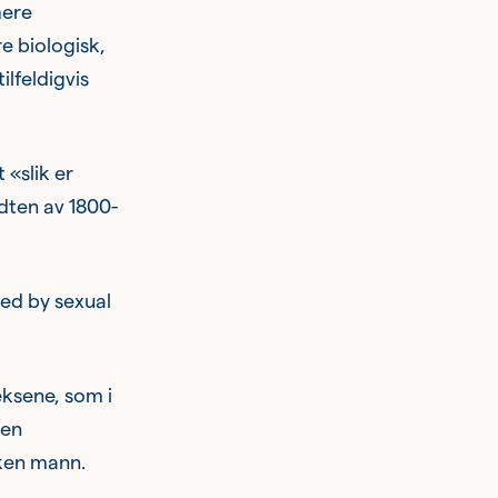
mere
e biologisk,
ilfeldigvis
 «slik er
dten av 1800-
ed by sexual
eksene, som i
den
ken mann.