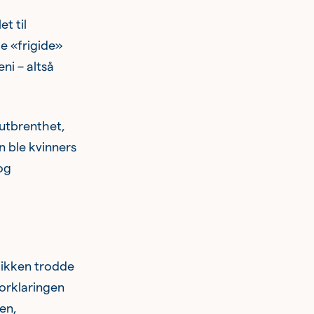
t til
de «frigide»
ni – altså
 utbrenthet,
n ble kvinners
og
ntikken trodde
forklaringen
en,