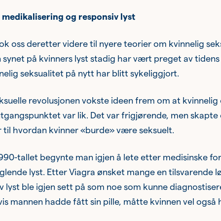
 medikalisering og responsiv lyst
 oss deretter videre til nyere teorier om kvinnelig sek
 synet på kvinners lyst stadig har vært preget av tidens
nelig seksualitet på nytt har blitt sykeliggjort.
suelle revolusjonen vokste ideen frem om at kvinnelig
 utgangspunktet var lik. Det var frigjørende, men skapte
 til hvordan kvinner «burde» være seksuelt.
990-tallet begynte man igjen å lete etter medisinske fo
lende lyst. Etter Viagra ønsket mange en tilsvarende lø
av lyst ble igjen sett på som noe som kunne diagnostise
is mannen hadde fått sin pille, måtte kvinnen vel også 