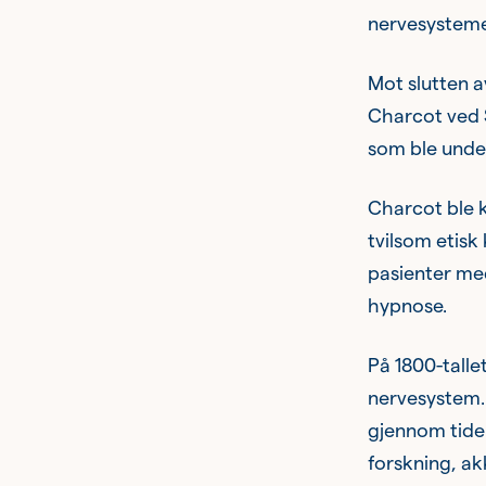
nervesystemet
Mot slutten a
Charcot ved S
som ble under
Charcot ble k
tvilsom etisk
pasienter med
hypnose.
På 1800-tallet
nervesystem. 
gjennom tiden
forskning, ak