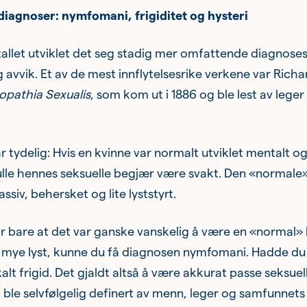
diagnoser: nymfomani, frigiditet og hysteri
allet utviklet det seg stadig mer omfattende diagnose
g avvik. Et av de mest innflytelsesrike verkene var Richa
opathia Sexualis
, som kom ut i 1886 og ble lest av leger
 tydelig: Hvis en kvinne var normalt utviklet mentalt o
ulle hennes seksuelle begjær være svakt. Den «normale
ssiv, behersket og lite lyststyrt.
 bare at det var ganske vanskelig å være en «normal» 
mye lyst, kunne du få diagnosen nymfomani. Hadde du fo
kalt frigid. Det gjaldt altså å være akkurat passe seksue
 ble selvfølgelig definert av menn, leger og samfunnets