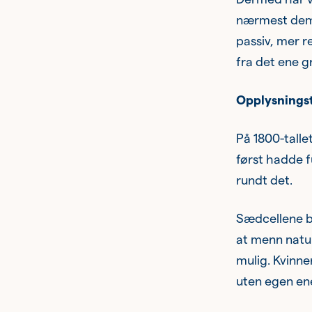
nærmest demon
passiv, mer r
fra det ene g
Opplysnings
På 1800-talle
først hadde f
rundt det.
Sædcellene b
at menn natur
mulig. Kvinne
uten egen ener