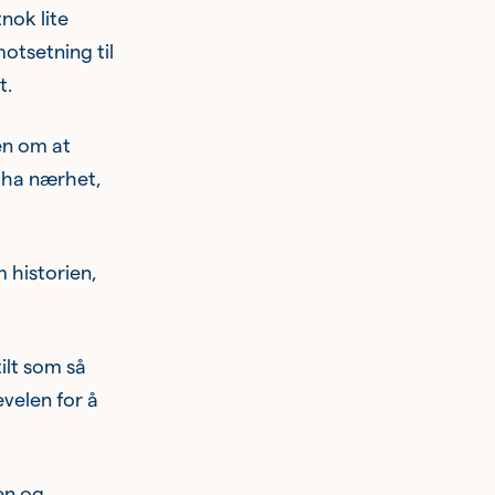
nok lite
motsetning til
t.
en om at
l ha nærhet,
 historien,
ilt som så
velen for å
en og