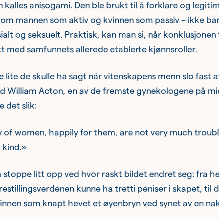
 kalles anisogami. Den ble brukt til å forklare og legiti
n om mannen som aktiv og kvinnen som passiv – ikke bar
alt og seksuelt. Praktisk, kan man si, når konklusjonen t
t med samfunnets allerede etablerte kjønnsroller.
 lite de skulle ha sagt når vitenskapens menn slo fast at
rd William Acton, en av de fremste gynekologene på mi
e det slik:
y of women, happily for them, are not very much troubl
 kind.»
å stoppe litt opp ved hvor raskt bildet endret seg: fra h
estillingsverdenen kunne ha tretti peniser i skapet, til 
vinnen som knapt hevet et øyenbryn ved synet av en na