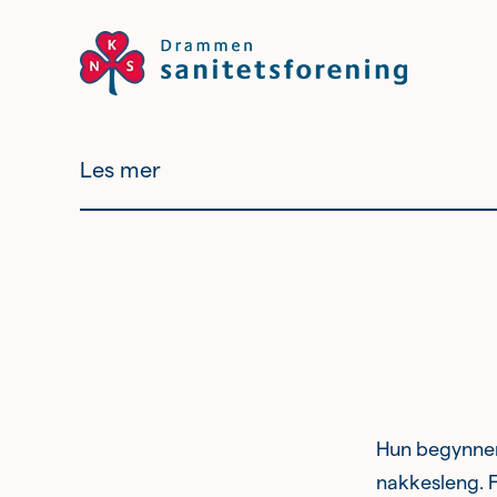
Les mer
Bli medlem
Tilbudene
våre
Bli frivillig?
Hun begynner 
nakkesleng. F