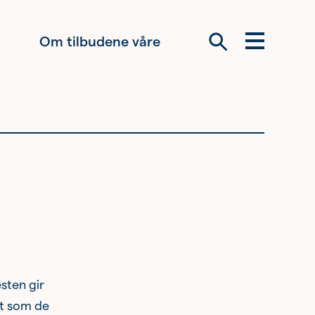
Om tilbudene våre
Meny
Søk
Om oss
Siste nytt
SPISFO
sten gir
lt som de