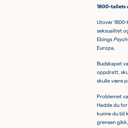
1800-tallets 
Utover 1800-t
seksualitet o
Ebings
Psych
Europa.
Budskapet var
oppdratt, sk
skulle være pa
Problemet var
Hadde du for 
kunne du bli 
grensen gikk,