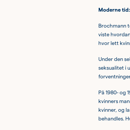
Moderne tid:
Brochmann tok
viste hvordan
hvor lett kvin
Under den sek
seksualitet i
forventninger
På 1980- og 1
kvinners mang
kvinner, og l
behandles. Hv