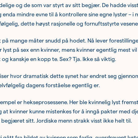
ødelige og de som var styrt av sitt begjær. De hadde visst
 enda mindre evne til å kontrollere sine egne lyster – i 
ølgelig, dette høyst rasjonelle og fornuftsstyrte vesene
et på mange måter snudd på hodet. Nå lever forestilling
lyst på sex enn kvinner, mens kvinner egentlig mest vi
 og kanskje en kopp te. Sex? Tja. Ikke så viktig.
ser hvor dramatisk dette synet har endret seg gjennom
elvfølgelig dagens forståelse egentlig er.
sempel er hekseprosessene. Her ble kvinnelig lyst fremst
ig at kvinner kunne mistenkes for å inngå pakter med dje
lt begjæret sitt. Jordiske menn strakk visst ikke helt til.
 gått fra bildet av kvinnen som farlig, overdrevent lyst