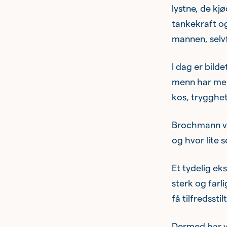
Omsorgsberedskap
lystne, de kj
tankekraft og
mannen, selvf
I dag er bild
menn har mer 
kos, trygghet
Brochmann vi
og hvor lite s
Et tydelig ek
sterk og farl
få tilfredssti
Dermed har vi