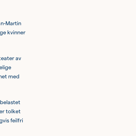
an-Martin
ige kvinner
teater av
elige
nnet med
rbelastet
er tolket
is feilfri