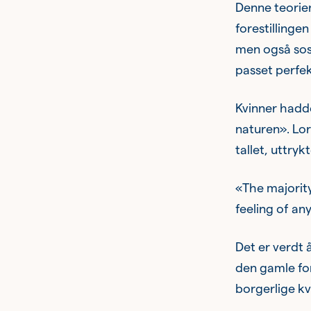
Denne teorien
forestillinge
men også sosi
passet perfek
Kvinner hadde
naturen». Lo
tallet, uttrykt
«The majorit
feeling of any
Det er verdt 
den gamle for
borgerlige k