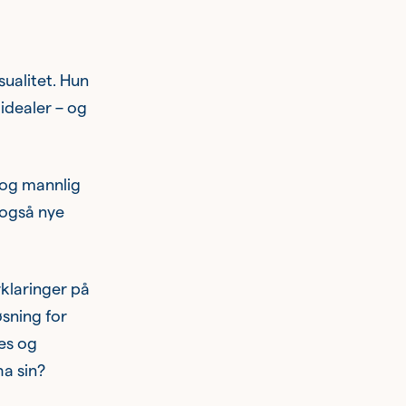
sualitet. Hun
 idealer – og
 og mannlig
 også nye
rklaringer på
sning for
res og
ha sin?