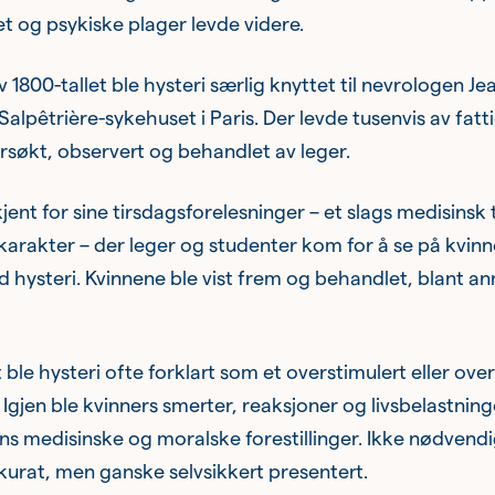
 og psykiske plager levde videre.
v 1800-tallet ble hysteri særlig knyttet til nevrologen Je
alpêtrière-sykehuset i Paris. Der levde tusenvis av fatt
søkt, observert og behandlet av leger.
jent for sine tirsdagsforelesninger – et slags medisinsk 
 karakter – der leger og studenter kom for å se på kvinn
 hysteri. Kvinnene ble vist frem og behandlet, blant a
 ble hysteri ofte forklart som et overstimulert eller ove
Igjen ble kvinners smerter, reaksjoner og livsbelastning
s medisinske og moralske forestillinger. Ikke nødvendigv
kurat, men ganske selvsikkert presentert.