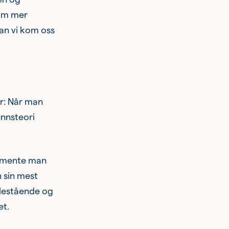
som mer
dan vi kom oss
ør: Når man
unnsteori
r mente man
 sin mest
llestående og
et.