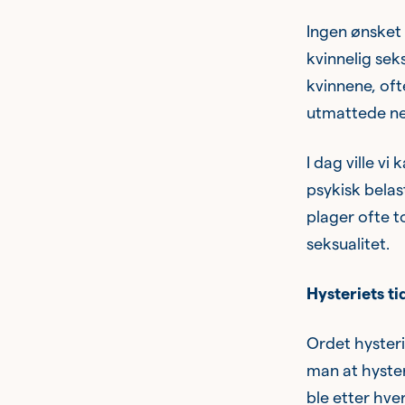
Ingen ønsket h
kvinnelig sek
kvinnene, oft
utmattede ne
I dag ville vi
psykisk belas
plager ofte t
seksualitet.
Hysteriets t
Ordet hyster
man at hyster
ble etter hve