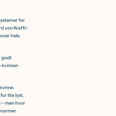
systemer for
rd von Krafft-
 over hele
g godt
» kvinnen
kvinne.
r lite lyst,
ll – men hvor
 normer.