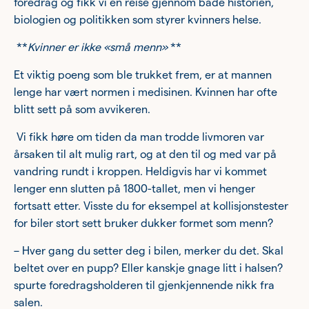
foredrag og fikk vi en reise gjennom både historien,
biologien og politikken som styrer kvinners helse.
**
Kvinner er ikke «små menn»
**
Et viktig poeng som ble trukket frem, er at mannen
lenge har vært normen i medisinen. Kvinnen har ofte
blitt sett på som avvikeren.
Vi fikk høre om tiden da man trodde livmoren var
årsaken til alt mulig rart, og at den til og med var på
vandring rundt i kroppen. Heldigvis har vi kommet
lenger enn slutten på 1800-tallet, men vi henger
fortsatt etter. Visste du for eksempel at kollisjonstester
for biler stort sett bruker dukker formet som menn?
– Hver gang du setter deg i bilen, merker du det. Skal
beltet over en pupp? Eller kanskje gnage litt i halsen?
spurte foredragsholderen til gjenkjennende nikk fra
salen.