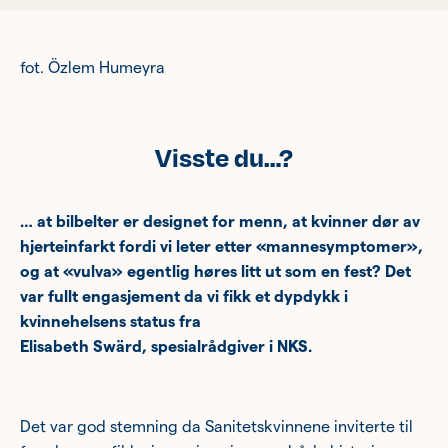
fot. Özlem Humeyra
Visste du…?
… at bilbelter er designet for menn, at kvinner dør av
hjerteinfarkt fordi vi leter etter «mannesymptomer»,
og at «vulva» egentlig høres litt ut som en fest? Det
var fullt engasjement da vi fikk et dypdykk i
kvinnehelsens
status
fra
Elisabeth
Sw
ä
rd
,
spesialrådgiver
i NKS
.
Det var god stemning da Sanitetskvinnene inviterte til