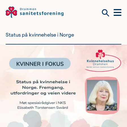
Meny
Søk
Status på kvinnehelse i Norge
Vil du bli frivillig?
Om tilbudene våre
Bli medlem
Tilbudene våre
Bli frivillig?
Omsorgsberedskap
Kvinnehelsehus