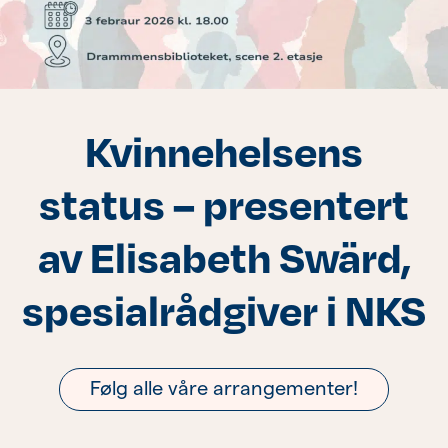
Sisterhood
Eldre
Kvinnehelsens
Om oss
Siste nytt
status – presentert
SPISFO
av Elisabeth Swärd,
spesialrådgiver i NKS
Følg alle våre arrangementer!